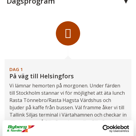
Dagsprogram
DAG 1
På väg till Helsingfors
Vi lämnar hemorten på morgonen. Under färden
till Stockholm stannar vi för möjlighet att äta lunch
Rasta Tönnebro/Rasta Hagsta Värdshus och
bjuder på kaffe från bussen. Väl framme åker vi till
Tallink Siljas terminal i Värtahamnen och checkar in
tillsammans på Silja Symphony eller Silja Serenade
som avgår kl. 16.30. Bussen och chauffören följer