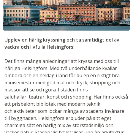
Upplev en härlig kryssning och ta samtidigt del av
vackra och livfulla Helsingfors!
Det finns många anledningar att kryssa med oss till
härliga Helsingfors. Med två underhållande kvällar
ombord och en heldag i land får du en en riktigt bra
minisemester med god mat och dryck, shopping och
massor att se och göra. I staden finns
saluhallar, teatrar, konst och shopping. Här finns också
ett prisbelönt bibliotek med modern teknik
och aktiviteter som lockar många av stadens invånare
till byggnaden. Helsingfors erbjuder på sitt eget
charmiga sätt en härlig mix av storstadsmiljö och
vacker natur. Staden vid havet visar upp fin arkitektur,