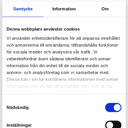
inte med båten.
Samtycke
Information
Om
För er som valt middagsbuffé har vi bokat bord
från kl. 17.00. Därefter kan man njuta av fartygets
stora utbud av god mat, dryck, dans och shower.
Denna webbplats använder cookies
Vi använder enhetsidentifierare för att anpassa innehållet
och annonserna till användarna, tillhandahålla funktioner
för sociala medier och analysera vår trafik. Vi
vidarebefordrar även sådana identifierare och annan
information från din enhet till de sociala medier och
annons- och analysföretag som vi samarbetar med.
Dessa kan i sin tur kombinera informationen med annan
information som du har tillhandahållit eller som de har
samlat in när du har använt deras tjänster.
DAG 2
Samtyckesval
Heldag i staden
Nödvändig
Dagen fri för egna aktiviteter. För er som valt
frukost serveras den mellan kl. 07.30-10.00.
Inställningar
Ankomst Helsingfors 10.30 (lokal tid +1h). Nu finns