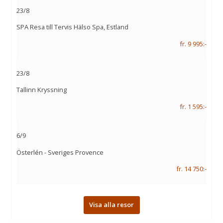
23/8
SPA Resa till Tervis Hälso Spa, Estland
fr. 9 995:-
23/8
Tallinn Kryssning
fr. 1 595:-
6/9
Österlén - Sveriges Provence
fr. 14 750:-
Visa alla resor