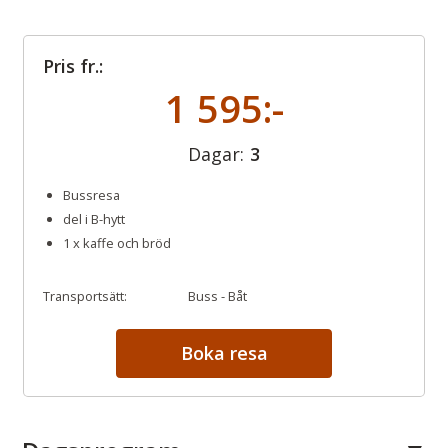
Pris fr.:
1 595:-
Dagar:
3
Bussresa
del i B-hytt
1 x kaffe och bröd
Transportsätt:
Buss - Båt
Boka resa