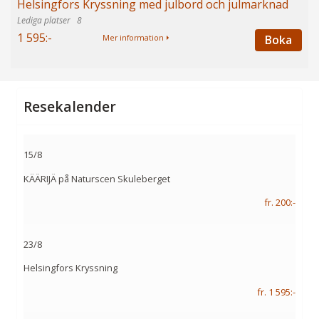
Helsingfors Kryssning med julbord och julmarknad
8
1 595:-
Boka
Mer information
Resekalender
15/8
KÄÄRIJÄ på Naturscen Skuleberget
fr. 200:-
23/8
Helsingfors Kryssning
fr. 1 595:-