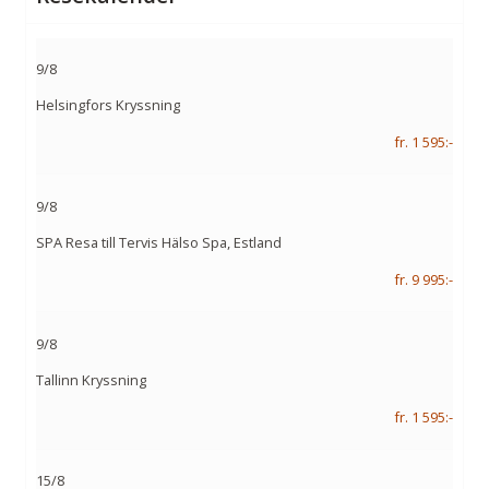
9/8
Helsingfors Kryssning
fr. 1 595:-
9/8
SPA Resa till Tervis Hälso Spa, Estland
fr. 9 995:-
9/8
Tallinn Kryssning
fr. 1 595:-
15/8