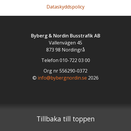
Dataskyddspolicy
Byberg & Nordin Busstrafik AB
Vallenvägen 45
873 98
Nordingrå
Telefon
010-722 03 00
Org nr 556290-0372
©
info@bybergnordin.se
2026
Tillbaka till toppen