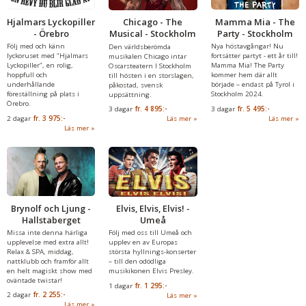
Hjalmars Lyckopiller
Mamma Mia - The
Chicago - The
- Örebro
Party - Stockholm
Musical - Stockholm
Följ med och känn
Nya höstavgångar! Nu
Den världsberömda
lyckoruset med "Hjalmars
fortsätter partyt - ett år till!
musikalen Chicago intar
Lyckopiller", en rolig,
Mamma Mia! The Party
Oscarsteatern I Stockholm
hoppfull och
kommer hem där allt
till hösten i en storslagen,
underhållande
började – endast på Tyrol i
påkostad, svensk
föreställning på plats i
Stockholm 2024.
uppsättning.
Örebro.
3 dagar
fr.
5 495:-
3 dagar
fr.
4 895:-
2 dagar
fr.
3 975:-
Läs mer
Läs mer
Läs mer
Brynolf och Ljung -
Elvis, Elvis, Elvis! -
Hallstaberget
Umeå
Missa inte denna härliga
Följ med oss till Umeå och
upplevelse med extra allt!
upplev en av Europas
Relax & SPA, middag,
största hyllnings-konserter
nattklubb och framför allt
– till den odödliga
en helt magiskt show med
musikikonen Elvis Presley.
oväntade twistar!
1 dagar
fr.
1 295:-
2 dagar
fr.
2 255:-
Läs mer
Läs mer