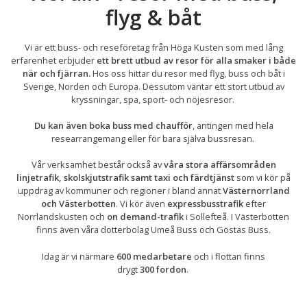
flyg & båt
Vi är ett buss- och reseföretag från Höga Kusten som med lång
erfarenhet erbjuder
ett brett utbud av resor för alla smaker i både
när och fjärran.
Hos oss hittar du resor med flyg, buss och båt i
Sverige, Norden och Europa. Dessutom väntar ett stort utbud av
kryssningar, spa, sport- och nöjesresor.
Du kan även
boka buss med chaufför
, antingen med hela
researrangemang eller för bara själva bussresan.
Vår verksamhet består också av
våra stora affärsområden
linjetrafik, skolskjutstrafik samt taxi och färdtjänst
som vi kör på
uppdrag av kommuner och regioner i bland annat
Västernorrland
och Västerbotten
. Vi kör även
expressbusstrafik
efter
Norrlandskusten och
on demand-trafik
i Sollefteå. I Västerbotten
finns även våra dotterbolag Umeå Buss och Göstas Buss.
Idag är vi närmare
600 medarbetare
och i flottan finns
drygt
300 fordon
.