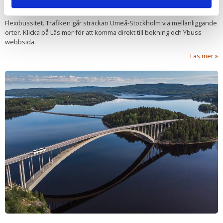
Expressbusstrafik
Genom varumärket Ybuss kör vi trafik i samarbete med Ekmanbuss
Flexibussitet. Trafiken går sträckan Umeå-Stockholm via mellanliggande
orter. Klicka på Läs mer för att komma direkt till bokning och Ybuss
webbsida.
Läs mer