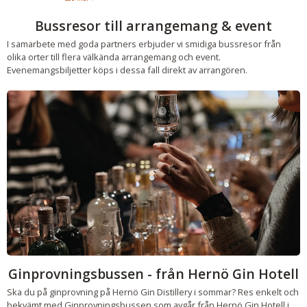
Bussresor till arrangemang & event
I samarbete med goda partners erbjuder vi smidiga bussresor från
olika orter till flera välkända arrangemang och event.
Evenemangsbiljetter köps i dessa fall direkt av arrangören.
Ginprovningsbussen - från Hernö Gin Hotell
Ska du på ginprovning på Hernö Gin Distillery i sommar? Res enkelt och
bekvämt med Ginprovningsbussen som avgår från Hernö Gin Hotell i