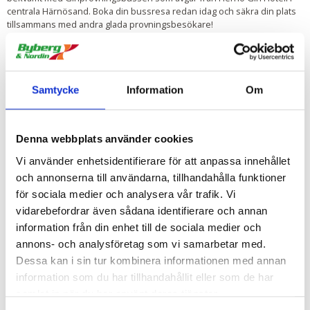
centrala Härnösand. Boka din bussresa redan idag och säkra din plats
tillsammans med andra glada provningsbesökare!
Det finns inga bokningsbara resor just nu
Läs mer
Samtycke
Information
Om
Denna webbplats använder cookies
Vi använder enhetsidentifierare för att anpassa innehållet
och annonserna till användarna, tillhandahålla funktioner
Konsertbussar till Naturscen Skuleberget
för sociala medier och analysera vår trafik. Vi
Res smidigt och miljösmart med konsertbussarna och slipp bilköerna
vidarebefordrar även sådana identifierare och annan
på plats! Med våra bussar reser du direkt in till konsertområdet via en
egen in- och utfart. Vi avgår till samtliga konserter från Umeå,
information från din enhet till de sociala medier och
Örnsköldsvik, Sollefteå, Kramfors, Härnösand och Sundsvall via flera
annons- och analysföretag som vi samarbetar med.
mellanliggande hållplatser på väg till Naturscen som ligger i orten
Dessa kan i sin tur kombinera informationen med annan
Docksta. Vi erbjuder även resor från FriluftsByn (tur och retur)
information som du har tillhandahållit eller som de har
och Skuleberget Havscamping (endast enkelresa, ej retur). Du väljer din
hållplats i listan för "Avreseort" i steg 2 i bokningen för respektive
samlat in när du har använt deras tjänster.
konsert.