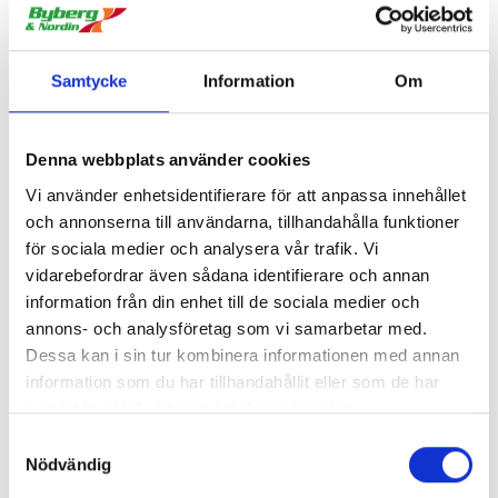
av våra samarbetspartners för systemtjänster och
administrativa tjänster med vilka vi har avtal om skydd
av personuppgifter, personuppgiftsbiträdesavtal.
Samtycke
Information
Om
Dina personuppgifter kan även komma att behandlas
inom resebranschen, t ex av flygbolag, bussbolag,
Denna webbplats använder cookies
hotell och lokala samarbetspartners på resmålet.
Endast nödvändig information lämnas vid varje sådant
Vi använder enhetsidentifierare för att anpassa innehållet
tillfälle.
och annonserna till användarna, tillhandahålla funktioner
för sociala medier och analysera vår trafik. Vi
vidarebefordrar även sådana identifierare och annan
information från din enhet till de sociala medier och
Behandling av personuppgifter i länder utanför EU
annons- och analysföretag som vi samarbetar med.
och EES
Dessa kan i sin tur kombinera informationen med annan
information som du har tillhandahållit eller som de har
Beroende på var ditt resmål är beläget och vilka
samlat in när du har använt deras tjänster.
samarbetspartners som används kan dina
Samtyckesval
personuppgifter komma att behandlas utanför EU och
Nödvändig
EES. Även om slutmålet för en resa är inom EU / EES