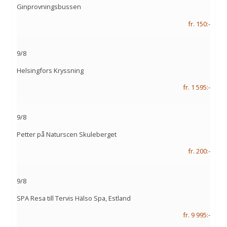
Ginprovningsbussen
fr. 150:-
9/8
Helsingfors Kryssning
fr. 1 595:-
9/8
Petter på Naturscen Skuleberget
fr. 200:-
9/8
SPA Resa till Tervis Hälso Spa, Estland
fr. 9 995:-