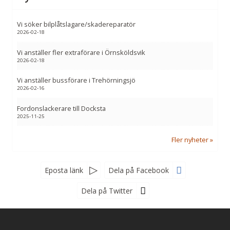
Vi söker bilplåtslagare/skadereparatör
2026-02-18
Vi anställer fler extraförare i Örnsköldsvik
2026-02-18
Vi anställer bussförare i Trehörningsjö
2026-02-16
Fordonslackerare till Docksta
2025-11-25
Fler nyheter
Eposta länk
Dela på Facebook
Dela på Twitter
Följ oss gärna
Nyhetsbrev
Registrera dig till vårt nyhetsbrev för erbjudanden, inspiration och