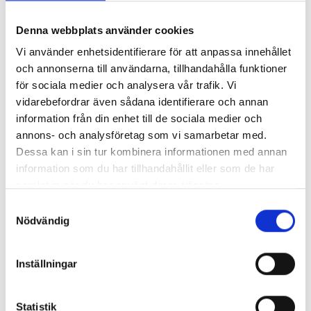
Denna webbplats använder cookies
Våra bussar
Vi använder enhetsidentifierare för att anpassa innehållet
och annonserna till användarna, tillhandahålla funktioner
för sociala medier och analysera vår trafik. Vi
Kvalitet & Miljö
vidarebefordrar även sådana identifierare och annan
information från din enhet till de sociala medier och
annons- och analysföretag som vi samarbetar med.
Socialt ansvarstagande
Dessa kan i sin tur kombinera informationen med annan
information som du har tillhandahållit eller som de har
Historik
samlat in när du har använt deras tjänster.
Samtyckesval
Nödvändig
Länk till dataskyddspolicy
Inställningar
Visselblåsartjänst
Statistik