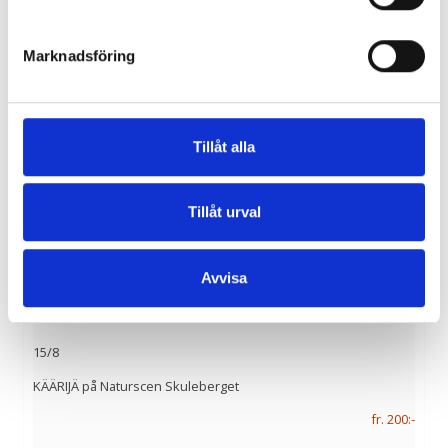
Resekalender
Marknadsföring
9/8
SPA Resa till Tervis Hälso Spa, Estland
Tillåt alla
fr. 9 995:-
Tillåt urval
9/8
Tallinn Kryssning
Avvisa
fr. 1 595:-
15/8
KÄÄRIJÄ på Naturscen Skuleberget
fr. 200:-