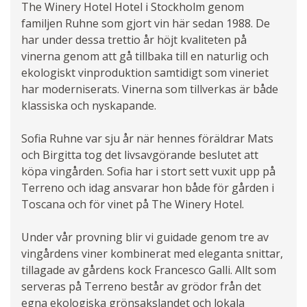
The Winery Hotel Hotel i Stockholm genom
Marknaden i San Casciano
familjen Ruhne som gjort vin här sedan 1988. De
har under dessa trettio år höjt kvaliteten på
vinerna genom att gå tillbaka till en naturlig och
ekologiskt vinproduktion samtidigt som vineriet
har moderniserats. Vinerna som tillverkas är både
klassiska och nyskapande.
Sofia Ruhne var sju år när hennes föräldrar Mats
och Birgitta tog det livsavgörande beslutet att
köpa vingården. Sofia har i stort sett vuxit upp på
Bild: San Casciano
Terreno och idag ansvarar hon både för gården i
Toscana och för vinet på The Winery Hotel.
Under vår provning blir vi guidade genom tre av
vingårdens viner kombinerat med eleganta snittar,
tillagade av gårdens kock Francesco Galli. Allt som
serveras på Terreno består av grödor från det
egna ekologiska grönsakslandet och lokala