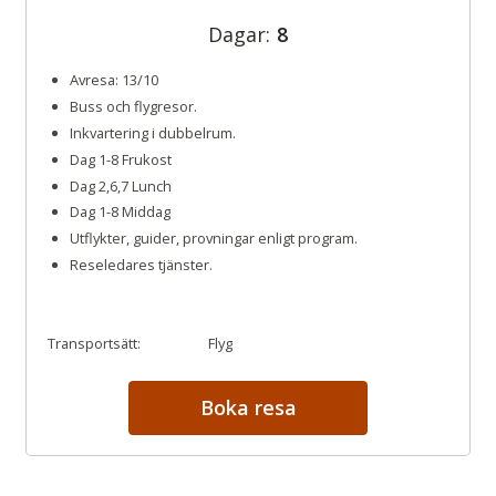
Dagar:
8
Avresa: 13/10
Buss och flygresor.
Inkvartering i dubbelrum.
Dag 1-8 Frukost
Funicolare på väg till Montecatini Alto
Dag 2,6,7 Lunch
Dag 1-8 Middag
Utflykter, guider, provningar enligt program.
Reseledares tjänster.
Transportsätt:
Flyg
Boka resa
Guide på vingården Terreno