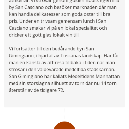
atmosfär. Vi strosar genom guiden Bodils egen lilla
by San Casciano och besöker marknaden där man
kan handla delikatesser som goda ostar till bra
pris. Under en trivsam gemensam lunch i San
Casciano smakar vi på en lokal specialitet och
dricker ett gott glas lokalt vin till.
Vi fortsätter till den bedårande byn San
Gimingiano, i hjärtat av Toscanas landskap. Här får
man en känsla av att resa tillbaka i tiden när man
strosar i den välbevarade medeltida stadskärnan.
San Gimingiano har kallats Medeltidens Manhattan
med sin storslagna silhuett av torn där nu 14 torn
återstår av de tidigare 72.