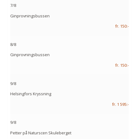
7/8
Ginprovningsbussen
fr. 150:-
8/8
Ginprovningsbussen
fr. 150:-
9/8
Helsingfors Kryssning
fr. 1 595:-
9/8
Petter på Naturscen Skuleberget