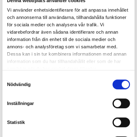
Denna webbplats använder cookies
Fri dag
Vi använder enhetsidentifierare för att anpassa innehållet
I dag har vi en hel dag till att utforska vår trevliga
och annonserna till användarna, tillhandahålla funktioner
stad Montecatini Terme, på egen hand. Här finns
för sociala medier och analysera vår trafik. Vi
härliga promenadstråk, man kan kika runt i
vidarebefordrar även sådana identifierare och annan
stadens många mysiga butiker, äta en riktig
information från din enhet till de sociala medier och
italiensk lunch eller läsa en god bok i någon av de
annons- och analysföretag som vi samarbetar med.
fina trädgårdarna eller parkerna. Kanske vill man
Dessa kan i sin tur kombinera informationen med annan
bara ligga och njuta av värmen vid hotellpoolen.
information som du har tillhandahållit eller som de har
samlat in när du har använt deras tjänster.
På kvällen äter vi middag i den genuina medeltida
Samtyckesval
byn Montecatini Alto, med sin hänförande utsikt
Nödvändig
över staden. Vi tar bergbanan, Funicolare, upp till
restaurangen. Efter den utsökta middagen tar vi
Inställningar
bergbanan tillbaka.
Statistik