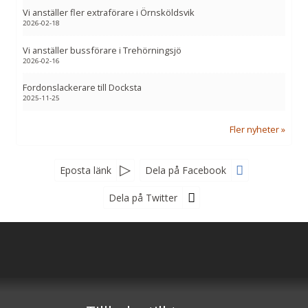
Vi anställer fler extraförare i Örnsköldsvik
2026-02-18
Vi anställer bussförare i Trehörningsjö
2026-02-16
Fordonslackerare till Docksta
2025-11-25
Fler nyheter
Eposta länk
Dela på Facebook
Dela på Twitter
Följ oss gärna
Nyhetsbrev
Registrera dig till vårt nyhetsbrev för erbjudanden, inspiration och
Byberg & Nordin Busstrafik AB
nyheter.
Vallenvägen 45
873 98
Nordingrå