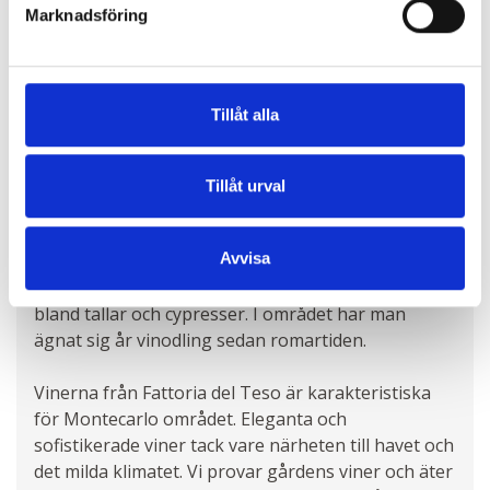
Marknadsföring
Tillåt alla
DAG 6
Tillåt urval
Vingården Fattoria del Teso
Idag ska vi åka till vingården Fattoria del Teso i
Avvisa
Montecarlo (mellan Lucca och Florens) vackert
beläget i en typisk Toscans omgivning inbäddad
bland tallar och cypresser. I området har man
ägnat sig år vinodling sedan romartiden.
Vinerna från Fattoria del Teso är karakteristiska
för Montecarlo området. Eleganta och
sofistikerade viner tack vare närheten till havet och
det milda klimatet. Vi provar gårdens viner och äter