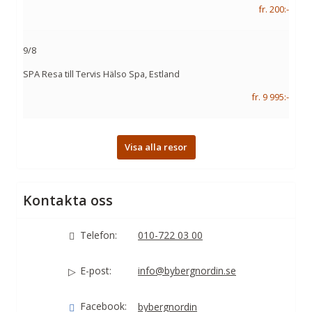
fr. 200:-
9/8
SPA Resa till Tervis Hälso Spa, Estland
fr. 9 995:-
Visa alla resor
Kontakta oss
Telefon:
010-722 03 00
E-post:
info@bybergnordin.se
Facebook:
bybergnordin